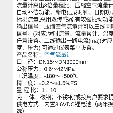
流量计高出3倍量程比。压缩空气流量
自动补偿功能，断电记录时钟、日期功
标况流量,采用双传感器,有较强振动功
输出信号：压缩空气流量计可以三线同时
信号，(对应:瞬时流量、流量累计、温
任意设置。二线输出一路电流(ma)(对
度、压力) 可通过仪表菜单设置。
产品名称：
空气流量计
口 径：DN15～DN3000mm
公称压力：0.6～42MPa
工况温度：-180～+500℃
精 度：±0.2～±1.5%FS
量 程 比：1：10
壳 体：碳钢；不锈钢(或按用户要求提供
供电方式：内置3.6VDC锂电池（两年
选）