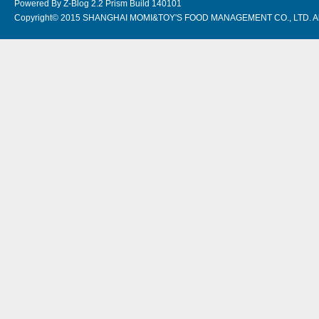
Powered By Z-Blog 2.2 Prism Build 140101
Copyright© 2015 SHANGHAI MOMI&TOY'S FOOD MANAGEMENT CO., LTD. Al