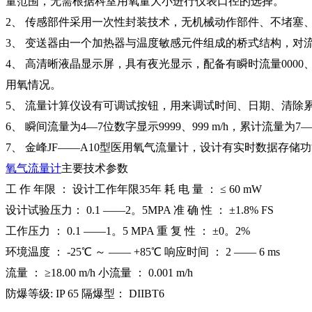
量范围，无需根据科室用氧量大小进行仪表口径的选择。
2、 传感部件采用一次性封装技术，无机械动作部件、不堵塞
3、 变送器由一个加热器与温度敏感元件组成的桥式结构，
4、 高清晰液晶显示屏，具有夜光显示，配备有瞬时流量0000、0
用氧情况。
5、 流量计算仪设有可调试按钮，用来调试时间、日期、清除
6、 瞬间流量为4—7位数字显示9999、999 m/h，累计流量为7
7、 金峰JF——A10型医用氧气流量计，设计有实时数据存
氧气流量计
主要技术参数
工 作 年限 ： 设计工作年限35年 耗 电 量 ： ≤ 60 mW
设计试验压力： 0.1 ——2。5MPA 准 确 性 ： ±1.8% FS
工作压力 ： 0.1 ——1。5 MPA 重 复 性 ： ±0。2%
环境温度 ： -25℃ ～ —— +85℃ 响应时间 ： 2 —— 6 ms
流量 ： ≥18.00 m/h 小流量 ： 0.001 m/h
防爆等级: IP 65 隔爆型： DIIBT6