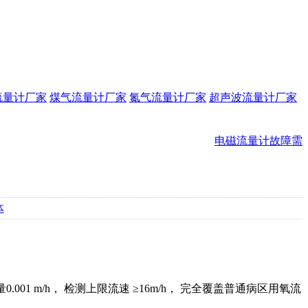
流量计厂家
煤气流量计厂家
氮气流量计厂家
超声波流量计厂家
电磁流量计故障需求
体
01 m/h， 检测上限流速 ≥16m/h， 完全覆盖普通病区用氧流