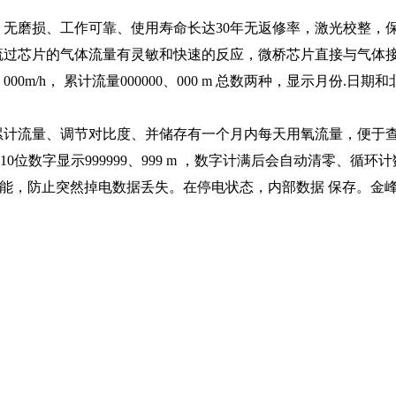
、无磨损、工作可靠、使用寿命长达30年无返修率，激光校整，
对流过芯片的气体流量有灵敏和快速的反应，微桥芯片直接与气体
00m/h， 累计流量000000、000 m 总数两种，显示月
累计流量、调节对比度、并储存有一个月内每天用氧流量，便于
—10位数字显示999999、999 m ，数字计满后会自动清零、循环
储功能，防止突然掉电数据丢失。在停电状态，内部数据 保存。金