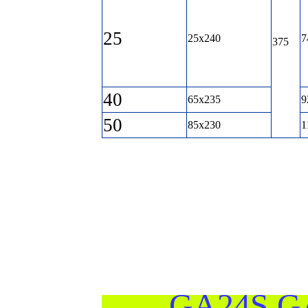
25
25x240
7
375
40
65x235
9
50
85x230
1
GA24S,