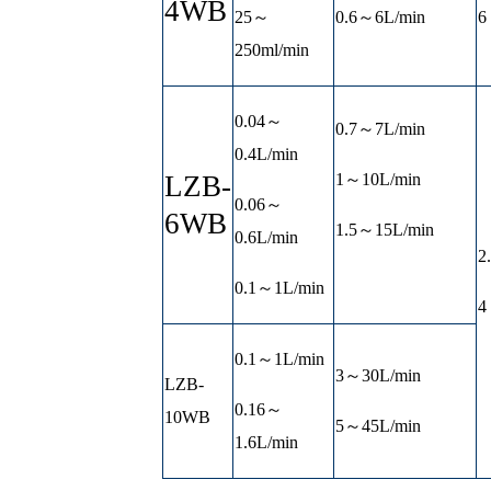
4WB
25～
0.6～6L/min
6
250ml/min
0.04～
0.7～7L/min
0.4L/min
LZB-
1～10L/min
0.06～
6WB
1.5～15L/min
0.6L/min
2
0.1～1L/min
4
0.1～1L/min
3～30L/min
LZB-
0.16～
10WB
5～45L/min
1.6L/min