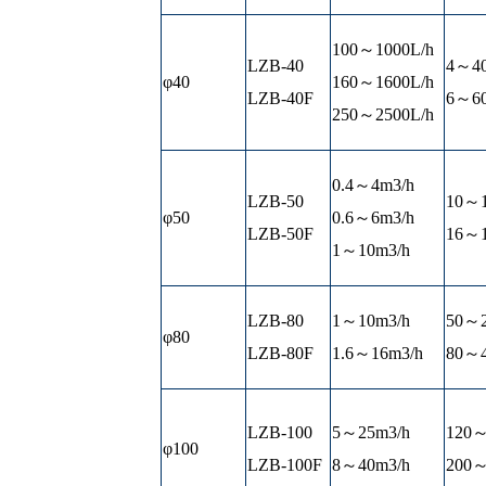
100～1000L/h
LZB-40
4～40
φ40
160～1600L/h
LZB-40F
6～60
250～2500L/h
0.4～4m3/h
LZB-50
10～1
φ50
0.6～6m3/h
LZB-50F
16～1
1～10m3/h
LZB-80
1～10m3/h
50～2
φ80
LZB-80F
1.6～16m3/h
80～4
LZB-100
5～25m3/h
120～
φ100
LZB-100F
8～40m3/h
200～