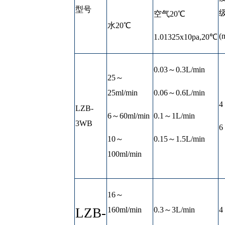
型号
空气20℃
水20℃
(
1.01325x10pa,20℃
0.03～0.3L/min
25～
25ml/min
0.06～0.6L/min
4
LZB-
6～60ml/min
0.1～1L/min
3WB
6
10～
0.15～1.5L/min
100ml/min
16～
LZB-
160ml/min
0.3～3L/min
4