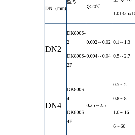
型号
水20℃
DN（mm)
1.01325x1
DK800S-
2
0.002～0.02
0.1～1.3
DN2
DK800S-
0.004～0.04
0.5～2.7
2F
0.5～5
DK800S-
4
0.8～8
DN4
0.25～2.5
DK800S-
1.6～16
4F
6～60