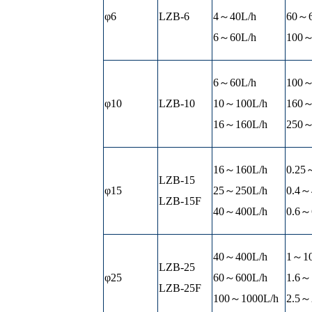
φ6
LZB-6
4～40L/h
60～6
6～60L/h
100～
6～60L/h
100～
φ10
LZB-10
10～100L/h
160～
16～160L/h
250～
16～160L/h
0.25
LZB-15
φ15
25～250L/h
0.4～
LZB-15F
40～400L/h
0.6～
40～400L/h
1～10
LZB-25
φ25
60～600L/h
1.6～
LZB-25F
100～1000L/h
2.5～